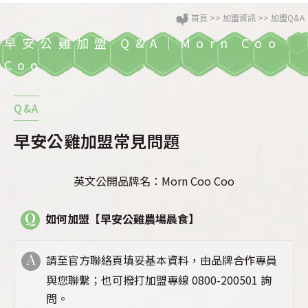
首頁
>>
加盟資訊
>>
加盟Q&A
早安公雞加盟 Q&A｜Morn Coo
Coo
Q&A
早安公雞加盟常見問題
英文公開品牌名：Morn Coo Coo
Q
如何加盟【早安公雞農場晨食】
A
請至
官方聯絡頁
填妥基本資料，由品牌合作專員
與您聯繫；也可撥打加盟專線 0800-200501 詢
問。