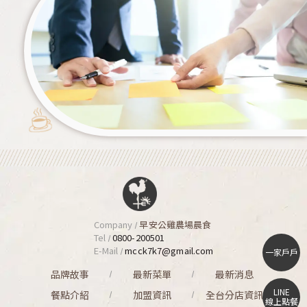
Company
早安公雞農場晨食
Tel
0800-200501
E-Mail
mcck7k7@gmail.com
一家戶戶
品牌故事
最新菜單
最新消息
LINE
餐點介紹
加盟資訊
全台分店資訊
線上點餐