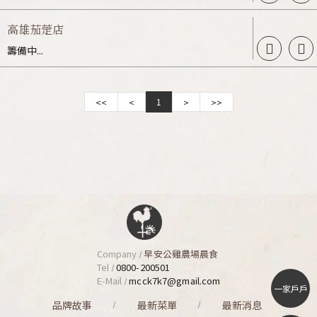
高雄茄萣店
籌備中...
1
<<
<
>
>>
Company
早安公雞農場晨食
Tel
0800-200501
E-Mail
mcck7k7@gmail.com
一家戶戶
品牌故事
最新菜單
最新消息